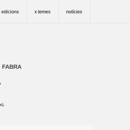
 edicions
x temes
notícies
I FABRA
A
s).