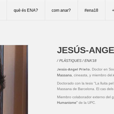
què és ENA?
com anar?
#ena18
+
JESÚS-ANGE
PLÀSTIQUES / ENA'18
Doctor en Soc
Jesús-Angel Prieto.
Massana
, cineasta, y miembro del
Doctorado con la tesis “La lluita pel
Massana de Barcelona. El cas dels es
Miembro colaborador externo del g
Humanisme”
de la UPC.