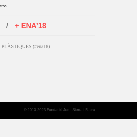
ieto
/
+ ENA’18
PLÀSTIQUES (#ena18)
© 2013-2023 Fundació Jordi Sierra i Fabra