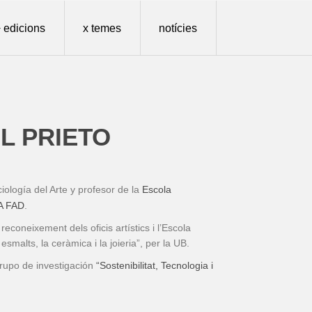
 edicions
x temes
notícies
L PRIETO
iología del Arte y profesor de la
Escola
A FAD
.
 reconeixement dels oficis artístics i l’Escola
malts, la ceràmica i la joieria”, per la UB.
rupo de investigación
“Sostenibilitat, Tecnologia i