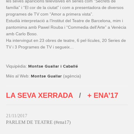
les seves aparicions televisives en series com “Secrets de
família” i “El cor de la ciutat” i com a presentadora de diversos
programes de TV com “Amor a primera vista”.
Estudià interpretació a l’Institut del Teatre de Barcelona, mim i
pantomima amb Pawel Rouba i “Commedia dell’Arte” a Venècia
amb Carlo Boso.
Ha intervingut en 23 obres de teatre, 6 pel·lícules, 20 Series de
TV i 3 Programes de TV i segueix…
Viquipèdia:
Montse Guallar i Caballé
Més al Web:
(agència)
Montse Guallar
LA SEVA XERRADA
/
+ ENA’17
21/11/2017
PARLEM DE TEATRE (#ena17)