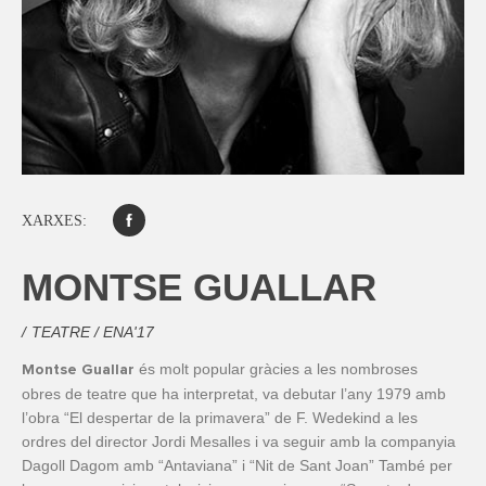
XARXES:
MONTSE GUALLAR
TEATRE / ENA'17
és molt popular gràcies a les nombroses
Montse Guallar
obres de teatre que ha interpretat, va debutar l’any 1979 amb
l’obra “El despertar de la primavera” de F. Wedekind a les
ordres del director Jordi Mesalles i va seguir amb la companyia
Dagoll Dagom amb “Antaviana” i “Nit de Sant Joan” També per