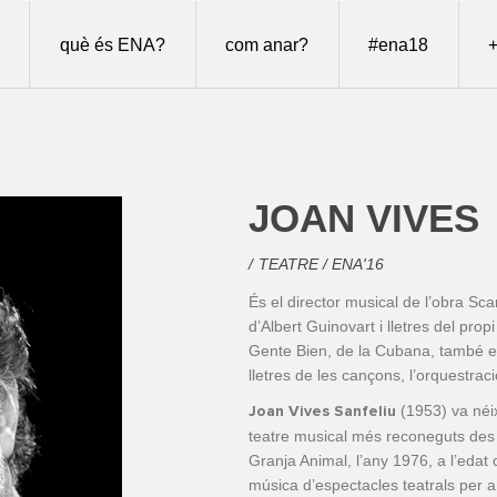
què és ENA?
com anar?
#ena18
+
JOAN VIVES
TEATRE / ENA'16
És el director musical de l’obra 
d’Albert Guinovart i lletres del pro
Gente Bien, de la Cubana, també en 
lletres de les cançons, l’orquestraci
(1953) va néi
Joan Vives Sanfeliu
teatre musical més reconeguts des 
Granja Animal, l’any 1976, a l’edat 
música d’espectacles teatrals per 