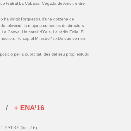
rup teatral La Cubana: Cegada de Amor, entre
 ha dirigit l’orquestra d’una dotzena de
s de televisió, la majoria comèdies de directors
m La Canya, Un parell d’Ous, La ràdio Folla, El
nection, Ho sap el Ministre? i ¿De qué se rien
posició per a publicitat, des del seu propi estudi:
/
+ ENA’16
TEATRE (#ena16)