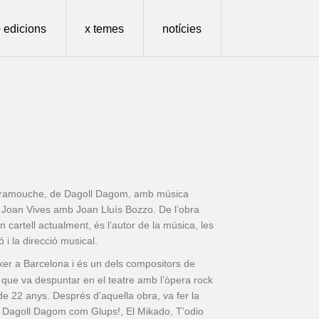
 edicions
x temes
notícies
Scaramouche, de Dagoll Dagom, amb música
pi Joan Vives amb Joan Lluís Bozzo. De l’obra
cartell actualment, és l’autor de la música, les
ó i la direcció musical.
xer a Barcelona i és un dels compositors de
que va despuntar en el teatre amb l’òpera rock
de 22 anys. Després d’aquella obra, va fer la
a Dagoll Dagom com Glups!, El Mikado, T’odio