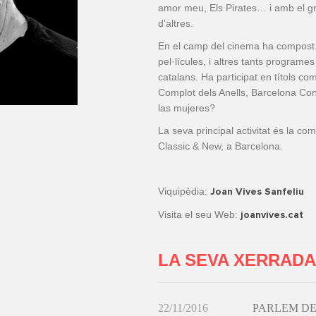
amor meu, Els Pirates… i amb el g
d’altres.
En el camp del cinema ha compost o
pel·lícules, i altres tants programe
catalans. Ha participat en títols co
Complot dels Anells, Barcelona Con
las mujeres?
La seva principal activitat és la com
Classic & New, a Barcelona.
Viquipèdia:
Joan Vives Sanfeliu
Visita el seu Web:
joanvives.cat
LA SEVA XERRADA
22/11/2016
PARLEM DE 